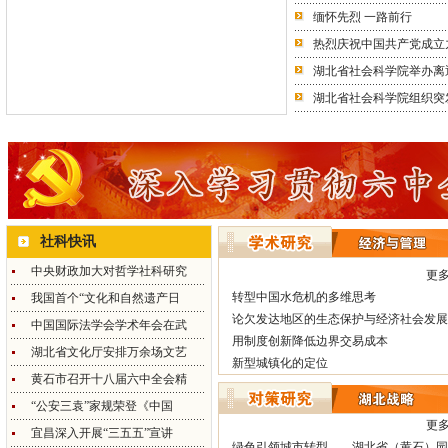
缅怀先烈 一路前行
热烈庆祝中国共产党成立
湖北省社会科学院举办离
湖北省社会科学院组织突
社科快讯
中央财政加大对哲学社科研究
更多
转型中国水危机的多维思考
我国首个“文化和自然遗产日
论欠发达地区的生态保护与经济社会发展
中国国际法学会学术年会在武
用制度创新降低边界交易成本
湖北省文化厅安排万余场文艺
新型城镇化的定位
黄石市召开十八届六中全会精
“公安三袁”家规荣登《中国
更多
宜昌深入开展“三五五”宣讲
绿色引领城市转型——湖北省（黄石）园