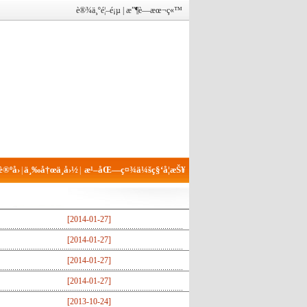
è®¾ä¸ºé¦–é¡µ
|
æ”¶è—æœ¬ç«™
®ºå›
ä¸‰å†œä¸­å›½
æ¹–åŒ—ç¤¾ä¼šç§‘å­¦æŠ¥
|
|
[
2014-01-27
]
[
2014-01-27
]
[
2014-01-27
]
[
2014-01-27
]
[
2013-10-24
]