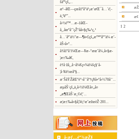
šäººçš„...
æŽ
æ¹–åŒ—çœå‡ºå°ä¹¡æ‘æŒ¯å…´é¦–
ä¸ªäº”...
æ¢
å›½é™…æ–‡åŒ–
1
2
å¸‚åœºå‘ˆçŽ°åå¤§ç‰¹ç‚¹
å…¨åª’ä½“æ—¶ä»£çš„æ™ºåº“ä¼ æ’­
åŠ›å»º...
å†å‡ºå‘ï¼Œæ—¥æ–°æœˆå¼‚å¤§æ­
¦æ±‰ã€‚
è†å·žå¸‚å¬å¼€ç¤¾ä¼šç§‘å­
¦å·¥ä½œåº§...
æ¨ŠåŸŽåŒºè°‹åˆ’åº†ç¥å»ºå›½70å‘¨...
æµåŠ¨çš„ä¸­å›½ï¼Œå¤„å¤
„æ¶ŒåŠ¨æ¸©é¦¨...
æ­¦æ±‰å¤§å­¦3é¡¹æˆæžœèŽ·201...
å‹æƒ…é“¾æŽ¥