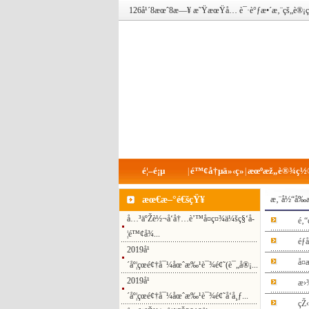
126å¹´8æœˆ8æ—¥ æ˜ŸæœŸå…­ è¯·è°ƒæ•´æ‚¨çš„
é¦–é¡µ
é™¢å†µä»‹ç»
æœºæž„è®¾ç½
|
|
æœ€æ–°é€šçŸ¥
æ‚¨å½“å‰
å…³äºŽè½¬å‘å†…è’™å¤ç¤¾ä¼šç§‘å­
é‚“
¦é™¢å¾...
éƒ­
2019å¹
å¤
´åº¦çœé¢†å¯¼åœˆæ‰¹è¯¾é¢˜(è¯„å®¡...
2019å¹
æ›
´åº¦çœé¢†å¯¼åœˆæ‰¹è¯¾é¢˜å‘å¸ƒ...
çŽ‹