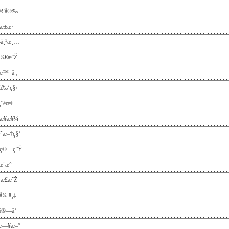
è£å®‰
æ±æ·
–ä¸¹æ¸…
£å¼€æ˜Ž
¨æ™¯å ‚
“å‰‘ç§‹
ä¸ˆèœ€
Žæ­¥æ¥¼
ˆæ–‡ç§‘
°ç©—ç”Ÿ
æ¨æ°
 æ­£æ˜Ž
å¾·ä¸‡
å®—å‘
æ—¥æ–°