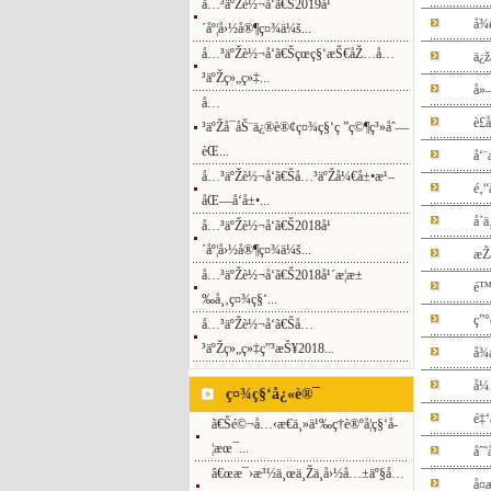
å…³äºŽè½¬å‘ã€Š2019å¹
å¾
´åº¦å›½å®¶ç¤¾ä¼š...
å…³äºŽè½¬å‘ã€Šçœç§‘æŠ€åŽ…å…
ä¿ž
³äºŽç»„ç»‡...
å»
å…
è
³äºŽå¯åŠ¨ä¿®è®¢ç¤¾ç§‘ç ”ç©¶ç³»åˆ—
èŒ...
å‘
å…³äºŽè½¬å‘ã€Šå…³äºŽå¼€å±•æ¹–
é‚
åŒ—å‘å±•...
å´
å…³äºŽè½¬å‘ã€Š2018å¹
´åº¦å›½å®¶ç¤¾ä¼š...
æ
å…³äºŽè½¬å‘ã€Š2018å¹´æ­¦æ±
é™
‰å¸‚ç¤¾ç§‘...
ç”
å…³äºŽè½¬å‘ã€Šå…
³äºŽç»„ç»‡ç”³æŠ¥2018...
å¾
å¼
ç¤¾ç§‘å¿«è®¯
é‡‘
ã€Šé©¬å…‹æ€ä¸»ä¹‰ç†è®ºå­¦ç§‘å­
¦æœ¯...
åˆ˜
â€œæ¯›æ³½ä¸œä¸Žä¸­å›½å…±äº§å…
å¤