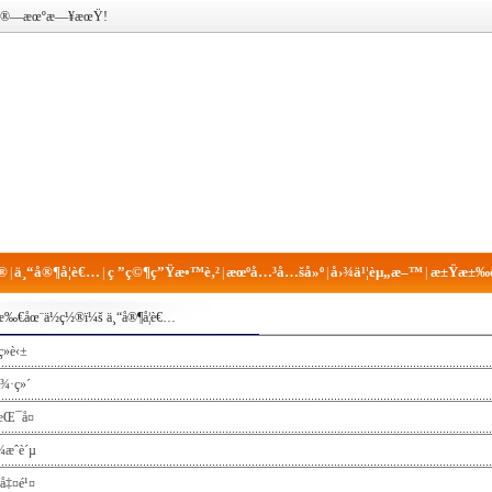
è®¡ç®—æœºæ—¥æœŸ!
®
ä¸“å®¶å­¦è€…
ç ”ç©¶ç”Ÿæ•™è‚²
æœºå…³å…šå»º
å›¾ä¹¦èµ„æ–™
æ±Ÿæ±‰è
|
|
|
|
|
æ‰€åœ¨ä½ç½®ï¼š
ä¸“å®¶å­¦è€…
ç»è‹±
å¾·ç»´
æŒ¯å¤
¾æˆè´µ
å‡¤é¹¤