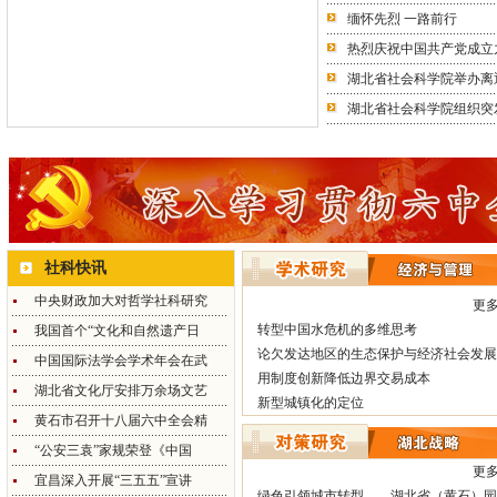
缅怀先烈 一路前行
热烈庆祝中国共产党成立
湖北省社会科学院举办离
湖北省社会科学院组织突
社科快讯
中央财政加大对哲学社科研究
更多
转型中国水危机的多维思考
我国首个“文化和自然遗产日
论欠发达地区的生态保护与经济社会发展
中国国际法学会学术年会在武
用制度创新降低边界交易成本
湖北省文化厅安排万余场文艺
新型城镇化的定位
黄石市召开十八届六中全会精
“公安三袁”家规荣登《中国
更多
宜昌深入开展“三五五”宣讲
绿色引领城市转型——湖北省（黄石）园